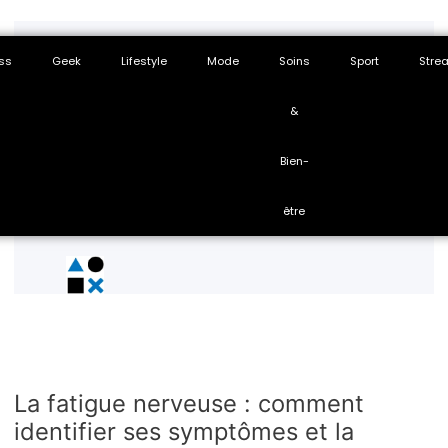
ss
Geek
Lifestyle
Mode
Soins
Sport
Stre
&
Bien-
être
La fatigue nerveuse : comment
identifier ses symptômes et la