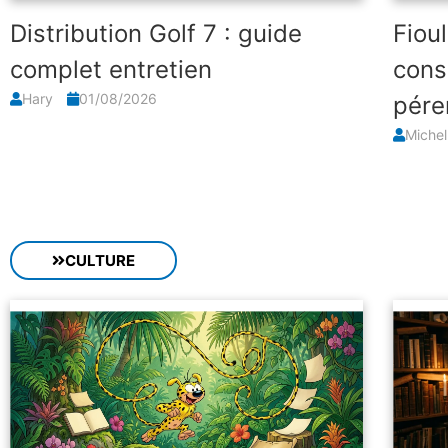
Distribution Golf 7 : guide
Fiou
complet entretien
conse
Hary
01/08/2026
pére
Miche
CULTURE