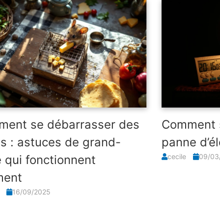
ent se débarrasser des
Comment s
is : astuces de grand-
panne d’él
cecile
09/03
 qui fonctionnent
ment
l
16/09/2025