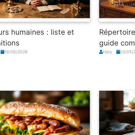
urs humaines : liste et
Répertoire
itions
guide com
16/06/2026
Hary
23/05/