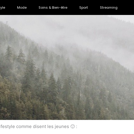
tyle
Mode
Soins & Bien-être
Sport
Streaming
lifestyle comme disent les jeunes 🙂 :