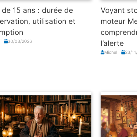
l de 15 ans : durée de
Voyant st
rvation, utilisation et
moteur Me
mption
comprendr
l
30/03/2026
l’alerte
Michel
23/11