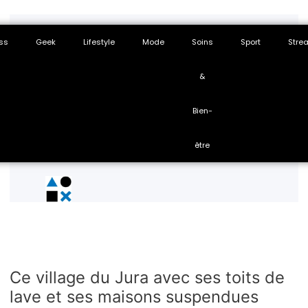
ss
Geek
Lifestyle
Mode
Soins
Sport
Stre
&
Bien-
être
Ce village du Jura avec ses toits de
lave et ses maisons suspendues