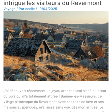
intrigue les visiteurs du Revermont
Voyage
/ Par
cecile
/
19/04/2025
J’ai découvert récemment un joyau architectural niché au cœur
du Jura qui m’a totalement attirée ! Baume-les-Messieurs, ce
village pittoresque du Revermont avec ses toits de lave et ses
maisons suspendues, m’a laissé sans voix dès mon arrivée. Je