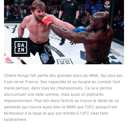
Cheick Kongo fait partie des grandes stars du MMA. Qui plus est,
il est né en France. Ses capacités et sa hargne au combat l’ont
mené partout, dans tous les championnats. Ca lui a permis
d’accumuler une belle somme, mais aussi un palmarès
impressionnant. Plus loin dans l’article se trouve le détail de ce
palmarès qui couvre aussi bien la MMA que l’UFC puisqu’il est
kickboxeur à la base et que son entrée à l’UFC s’est faite
tardivement.