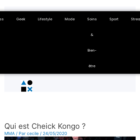
ss
Geek
Lifestyle
Mode
Soins
Sport
Stre
&
Bien-
être
Qui est Cheick Kongo ?
MMA
/ Par
cecile
/
24/05/2020