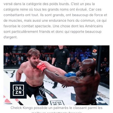
versé dans la catégorie des poids lourds. C’est un peu la
catégorie reine où tous les grands noms ont évolué. Car ces
combattants ont tout. Ils sont grands, ont beaucoup de force et
de muscles, mais aussi une endurance hors du commun, ce qui
favorise le combat spectacle. Une chose dont les Américains
sont particulièrement friands et donc qui rapporte beaucoup
d’argent.
Cheick Kongo possède un palmarès le classant parmi les