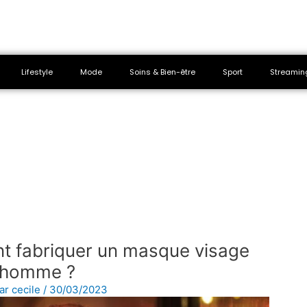
Lifestyle
Mode
Soins & Bien-être
Sport
Streamin
t fabriquer un masque visage
 homme ?
Par
cecile
/
30/03/2023