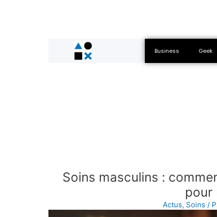
Business
Geek
Soins masculins : commen
pour
Actus
,
Soins
/ 