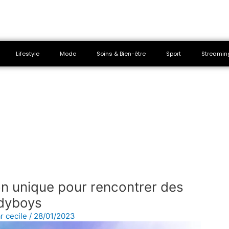
Lifestyle
Mode
Soins & Bien-être
Sport
Streamin
on unique pour rencontrer des
dyboys
ar
cecile
/
28/01/2023