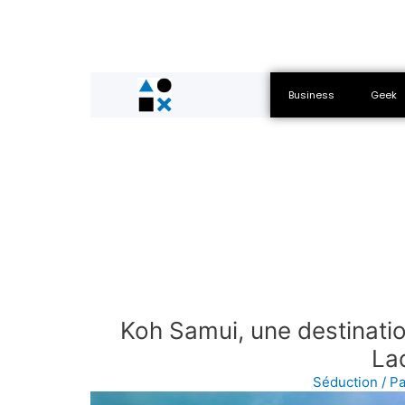
Business
Geek
Koh Samui, une destinati
La
Séduction
/ P