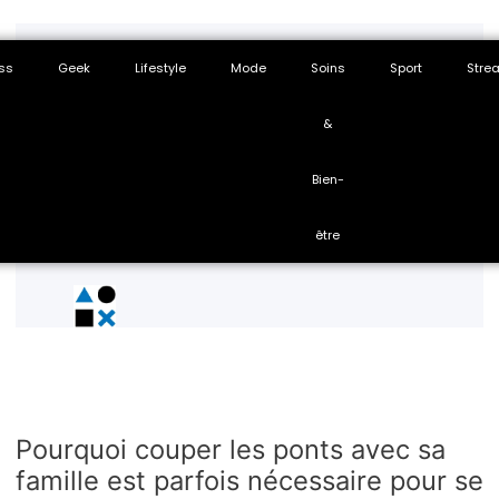
ss
Geek
Lifestyle
Mode
Soins
Sport
Stre
&
Bien-
être
Pourquoi couper les ponts avec sa
famille est parfois nécessaire pour se