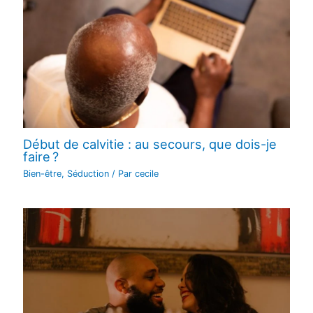
Début de calvitie : au secours, que dois-je
faire ?
Bien-être
,
Séduction
/ Par
cecile