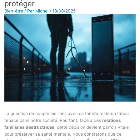
protéger
Bien-être
/ Par
Michel
/
18/08/2025
La question de couper les liens avec sa famille reste un tabou
tenace dans notre société. Pourtant, face à des
relations
familiales destructrices
, cette décision devient parfois vitale
pour préserver sa santé mentale. Nous constatons que ce