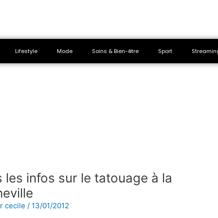
Lifestyle
Mode
Soins & Bien-être
Sport
Streamin
 les infos sur le tatouage à la
eville
ar
cecile
/
13/01/2012