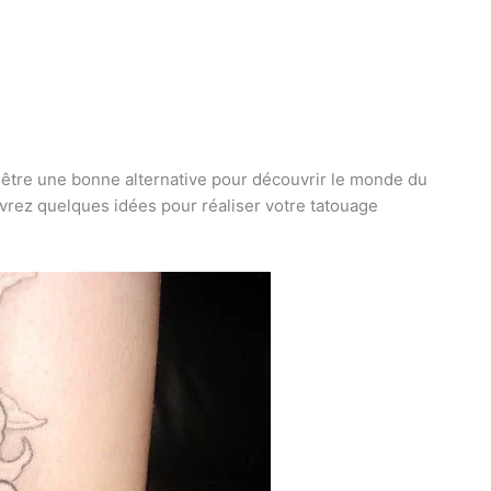
être une bonne alternative pour découvrir le monde du
vrez quelques idées pour réaliser votre tatouage