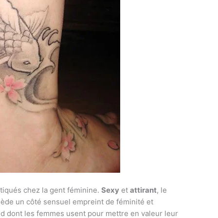
atiqués chez la gent féminine.
Sexy
et
attirant
, le
sède un côté sensuel empreint de féminité et
ied dont les femmes usent pour mettre en valeur leur