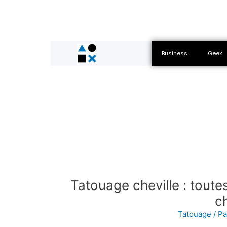
Business
Geek
Tatouage cheville : toutes
ch
Tatouage
/ P