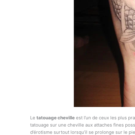
Le
tatouage cheville
est l’un de ceux les plus pr
tatouage sur une cheville aux attaches fines pos
d’érotisme surtout lorsqu’il se prolonge sur le p