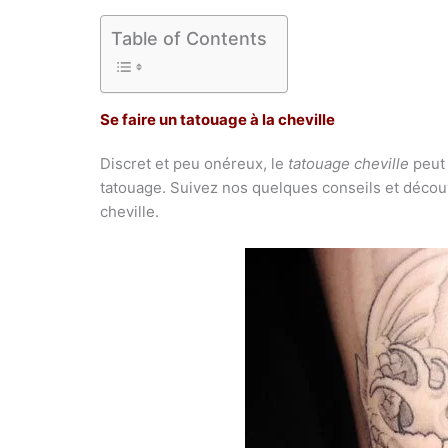
Table of Contents
Se faire un tatouage à la cheville
Discret et peu onéreux, le
tatouage cheville
peut 
tatouage. Suivez nos quelques conseils et décou
cheville.