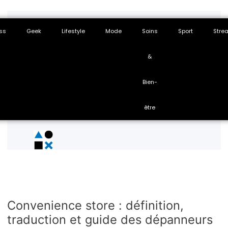
ss
Geek
Lifestyle
Mode
Soins
Sport
Stre
&
Bien-
être
Convenience store : définition,
traduction et guide des dépanneurs