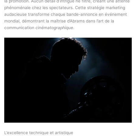
la promotion. Aucun détail d’intrigue ne filtre, créant une attente
phénoménale chez les spectateurs. Cette stratégie marketing
audacieuse transforme chaque bande-annonce en événement
mondial, démontrant la maîtrise d’Abrams dans l’art de la
communication
cinématographique
.
L’excellence technique et artistique