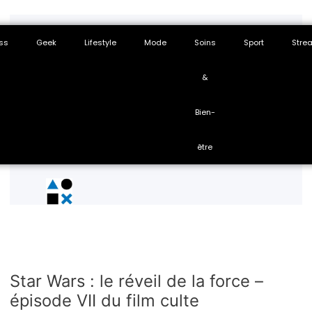
ss
Geek
Lifestyle
Mode
Soins
Sport
Stre
&
Bien-
être
Star Wars : le réveil de la force –
épisode VII du film culte