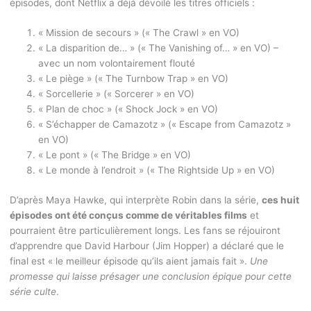
épisodes, dont Netflix a déjà dévoilé les titres officiels :
« Mission de secours » (« The Crawl » en VO)
« La disparition de… » (« The Vanishing of… » en VO) –
avec un nom volontairement flouté
« Le piège » (« The Turnbow Trap » en VO)
« Sorcellerie » (« Sorcerer » en VO)
« Plan de choc » (« Shock Jock » en VO)
« S’échapper de Camazotz » (« Escape from Camazotz »
en VO)
« Le pont » (« The Bridge » en VO)
« Le monde à l’endroit » (« The Rightside Up » en VO)
D’après Maya Hawke, qui interprète Robin dans la série,
ces huit
épisodes ont été conçus comme de véritables films
et
pourraient être particulièrement longs. Les fans se réjouiront
d’apprendre que David Harbour (Jim Hopper) a déclaré que le
final est « le meilleur épisode qu’ils aient jamais fait ».
Une
promesse qui laisse présager une conclusion épique pour cette
série culte
.