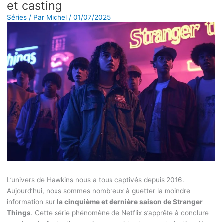
et casting
Séries
/ Par
Michel
/
01/07/2025
L’univers de Hawkins nous a tous captivés depuis 2016.
Aujourd’hui, nous sommes nombreux à guetter la moindre
information sur
la cinquième et dernière saison de Stranger
Things
. Cette série phénomène de Netflix s’apprête à conclure