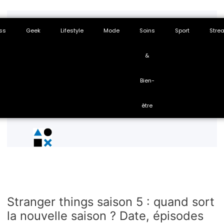
ss
Geek
Lifestyle
Mode
Soins
Sport
Stre
&
Bien-
être
Stranger things saison 5 : quand sort
la nouvelle saison ? Date, épisodes