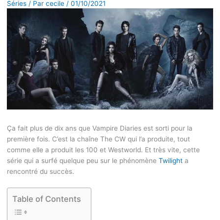
Séries
/ Par
cecile
/
01/10/2021
Ça fait plus de dix ans que Vampire Diaries est sorti pour la
première fois. C’est la chaîne The CW qui l’a produite, tout
comme elle a produit les 100 et Westworld. Et très vite, cette
série qui a surfé quelque peu sur le phénomène
Twilight
a
rencontré du succès.
Table of Contents