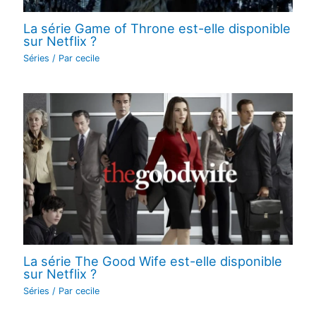
La série Game of Throne est-elle disponible
sur Netflix ?
Séries
/ Par
cecile
La série The Good Wife est-elle disponible
sur Netflix ?
Séries
/ Par
cecile