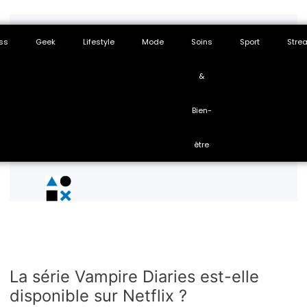
ss
Geek
Lifestyle
Mode
Soins
Sport
Stre
&
Bien-
être
La série Vampire Diaries est-elle
disponible sur Netflix ?