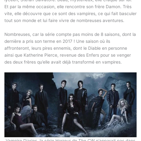
Et par la même occasion, elle rencontre son frère Damon. Très
vite, elle découvre que ce sont des vampires, ce qui fait basculer
tout son monde et lui faire vivre de nombreuses aventures.
Nombreuses, car la série compte pas moins de 8 saisons, dont la
dernière a pris son terme en 2017 ! Une saison où ils
affronteront, leurs pires ennemis, dont le Diable en personne
ainsi que Katherine Pierce, revenue des Enfers pour se venger
des deux frères qu’elle avait déjà transformé en vampires.
Vampire Diaries, la série Horreur de The CW n’apparait pas dans