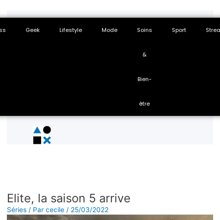
ss
Geek
Lifestyle
Mode
Soins
Sport
Stre
&
Bien-
être
Elite, la saison 5 arrive
Séries
/ Par
cecile
/
25/03/2022