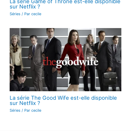
La série Game of Throne est-elle disponible
sur Netflix ?
Séries
/ Par
cecile
La série The Good Wife est-elle disponible
sur Netflix ?
Séries
/ Par
cecile