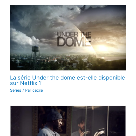
La série Under the dome est-elle disponible
sur Netflix ?
Séries
/ Par
cecile