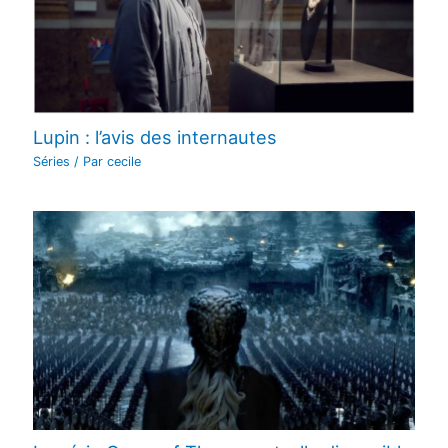
Lupin : l’avis des internautes
Séries
/ Par
cecile