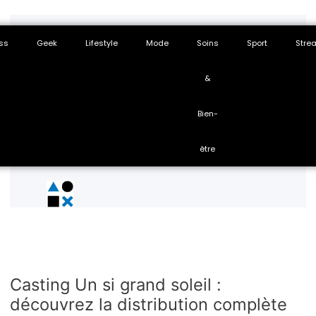
ss
Geek
Lifestyle
Mode
Soins
Sport
Stre
&
Bien-
être
Casting Un si grand soleil :
découvrez la distribution complète