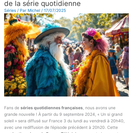
de la série quotidienne
Séries
/ Par
Michel
/
17/07/2025
Fans de
séries quotidiennes françaises
, nous avons une
grande nouvelle ! À partir du 9 septembre 2024, « Un si grand
soleil » sera diffusé sur France 3 du lundi au vendredi à 20h40,
avec une rediffusion de l’épisode précédent à 20h20. Cette