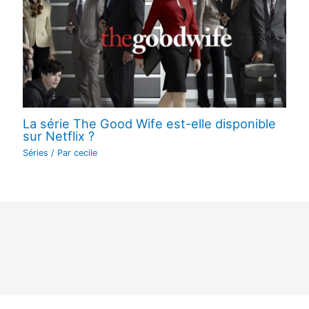
La série The Good Wife est-elle disponible
sur Netflix ?
Séries
/ Par
cecile