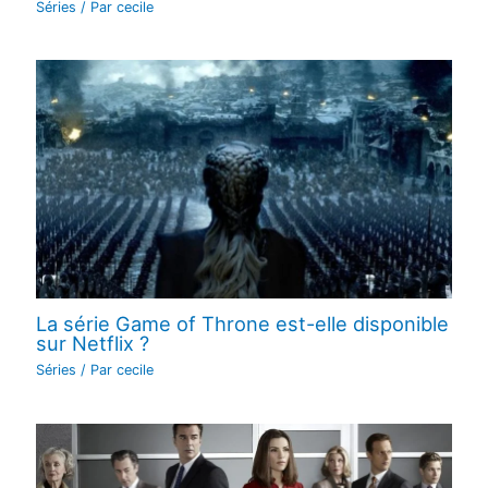
Séries
/ Par
cecile
La série Game of Throne est-elle disponible
sur Netflix ?
Séries
/ Par
cecile