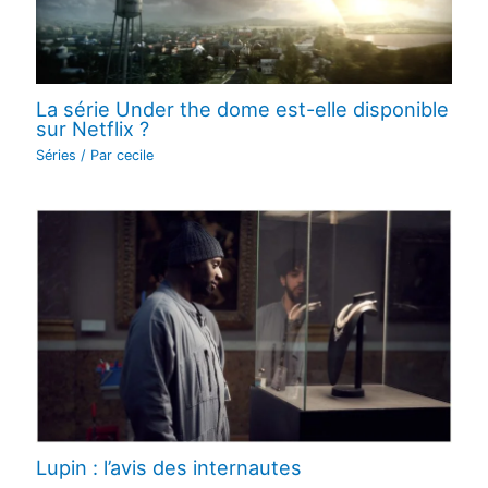
La série Under the dome est-elle disponible
sur Netflix ?
Séries
/ Par
cecile
Lupin : l’avis des internautes