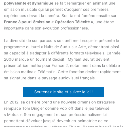
polyvalente et dynamique
se fait remarquer en animant une
émission musicale qui lui permet d’acquérir ses premières
expériences devant la caméra. Son talent l’amène ensuite sur
France 3 pour l’émission « Opération Télécité »
, une étape
importante dans son évolution professionnelle.
La diversité de son parcours se confirme lorsqu’elle présente le
programme culturel « Nuits de Sud » sur Arte, démontrant ainsi
sa capacité à s’adapter à différents formats télévisuels. L’année
2006 marque un tournant décisif : Myriam Seurat devient
présentatrice météo pour France 2, notamment dans la célèbre
émission matinale Télématin. Cette fonction devient rapidement
sa signature dans le paysage audiovisuel français.
Soutenez le site et suivez le ici !
En 2012, sa carrière prend une nouvelle dimension lorsqu’elle
remplace Tom Dingler comme voix off dans le jeu télévisé
« Motus ». Son engagement et son professionnalisme lui
permettent d’évoluer jusqu’à devenir co-animatrice de ce
programme populaire aux côtés de Thierry Beccaro jusqu’à l’arrêt