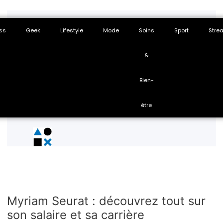
ss
Geek
Lifestyle
Mode
Soins
Sport
Stre
&
Bien-
être
Myriam Seurat : découvrez tout sur
son salaire et sa carrière