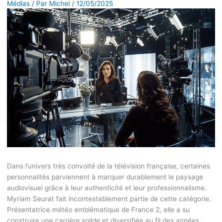
Médias
/ Par
Michel
/
12/05/2025
Dans l’univers très convoité de la télévision française, certaines
personnalités parviennent à marquer durablement le paysage
audiovisuel grâce à leur authenticité et leur professionnalisme.
Myriam Seurat fait incontestablement partie de cette catégorie.
Présentatrice météo emblématique de France 2, elle a su
construire une carrière solide et diversifiée au fil des années.