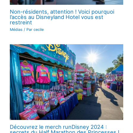
Non-résidents, attention ! Voici pourquoi
l’accès au Disneyland Hotel vous est
restreint
Médias
/ Par
cecile
Découvrez le merch runDisney 2024 :
secrets du Half Marathon des Princesses !